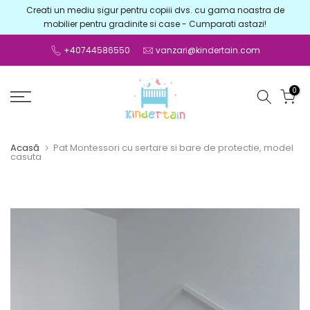
Creati un mediu sigur pentru copiii dvs. cu gama noastra de
Sari
mobilier pentru gradinite si case - Cumparati astazi!
la
conținut
+40744586550
vanzari@kindertain.com
0
Acasă
Pat Montessori cu sertare si bare de protectie, model
casuta