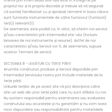
oferite prin intermediul site-ului este în întregime pe
propriul risc și la propria discreție și trebuie să vă asigurați
că sunteți familiarizat cu și aprobați termenii în baza cărora
sunt furnizate instrumentele de către furnizorul (furnizorii)
terț(i) relevant(i).
De asemenea, este posibil ca, în viitor, să oferim noi servicii
și/sau caracteristici prin intermediul site-ului (inclusiv
lansarea de noi instrumente și resurse). Astfel de noi
caracteristici și/sau Servicii vor fi, de asemenea, supuse
acestor Termeni de servicii.
SECȚIUNEA 8 - LEGĂTURI CU TERȚE PĂRȚI
Anumite conținuturi, produse și Servicii disponibile prin
intermediul Serviciului nostru pot include materiale de la
terțe părți.
Linkurile terților de pe acest site vă pot direcționa către
site-uri web ale unor terțe părți care nu sunt afiliate cu noi.
Nu suntem responsabili pentru examinarea sau evaluarea
conținutului sau acurateței și nu garantăm și nu vom avea
nicio răspundere sau responsabilitate pentru materialele