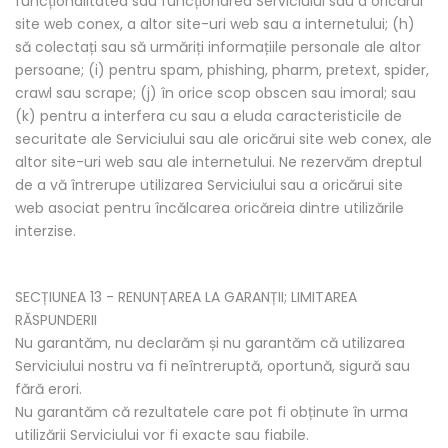
funcționalitatea sau funcționarea Serviciului sau a oricărui
site web conex, a altor site-uri web sau a internetului; (h)
să colectați sau să urmăriți informațiile personale ale altor
persoane; (i) pentru spam, phishing, pharm, pretext, spider,
crawl sau scrape; (j) în orice scop obscen sau imoral; sau
(k) pentru a interfera cu sau a eluda caracteristicile de
securitate ale Serviciului sau ale oricărui site web conex, ale
altor site-uri web sau ale internetului. Ne rezervăm dreptul
de a vă întrerupe utilizarea Serviciului sau a oricărui site
web asociat pentru încălcarea oricăreia dintre utilizările
interzise.
SECȚIUNEA 13 - RENUNȚAREA LA GARANȚII; LIMITAREA
RĂSPUNDERII
Nu garantăm, nu declarăm și nu garantăm că utilizarea
Serviciului nostru va fi neîntreruptă, oportună, sigură sau
fără erori.
Nu garantăm că rezultatele care pot fi obținute în urma
utilizării Serviciului vor fi exacte sau fiabile.