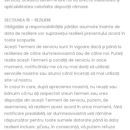
serviciu, această determinare nu va afecta validitatea și
aplicabilitatea celorlalte dispoziții rămase.
SECȚIUNEA 16 - REZILIERE
Obligațiile și responsabilitățile părților asumate înainte de
data de reziliere vor supraviețui rezilierii prezentului acord în
toate scopurile.
Acești Termeni de serviciu sunt în vigoare dacă și până la
rezilierea de către dumneavoastră sau de către noi. Puteți
rezilia acești Termeni și condiții de serviciu în orice
moment, notificându-ne că nu mai doriți să utilizați
serviciile noastre sau atunci când încetați să mai utilizați
site-ul nostru.
În cazul în care, după aprecierea noastră, nu reușiți sau
bănuim că nu ați respectat vreun termen sau vreo
dispoziție din acești Termeni de serviciu, putem, de
asemenea, să reziliem acest acord în orice moment, fără
notificare prealabilă, iar dumneavoastră veți rămâne
răspunzător pentru toate sumele datorate până la data
rezilierii inclusiv; și/sau, în consecință, vă putem refuza