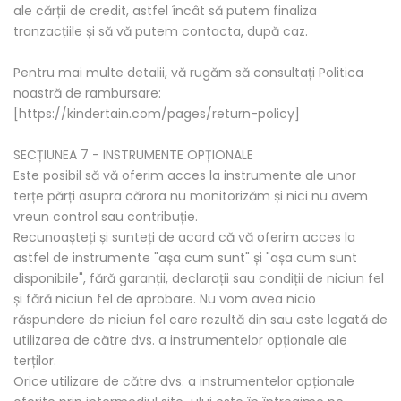
ale cărții de credit, astfel încât să putem finaliza
tranzacțiile și să vă putem contacta, după caz.
Pentru mai multe detalii, vă rugăm să consultați Politica
noastră de rambursare:
[https://kindertain.com/pages/return-policy]
SECȚIUNEA 7 - INSTRUMENTE OPȚIONALE
Este posibil să vă oferim acces la instrumente ale unor
terțe părți asupra cărora nu monitorizăm și nici nu avem
vreun control sau contribuție.
Recunoașteți și sunteți de acord că vă oferim acces la
astfel de instrumente "așa cum sunt" și "așa cum sunt
disponibile", fără garanții, declarații sau condiții de niciun fel
și fără niciun fel de aprobare. Nu vom avea nicio
răspundere de niciun fel care rezultă din sau este legată de
utilizarea de către dvs. a instrumentelor opționale ale
terților.
Orice utilizare de către dvs. a instrumentelor opționale