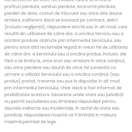
profituri pierdute, venituri pierdute, economii pierdute,
pierderi de date, costuri de înlocuire sau orice alte daune
similare, indiferent dacă se bazează pe contract, delict
(inclusiv neglijență), răspundere strictă sau în alt mod, care
rezultă din utilizarea de către dvs. a oricărui Serviciu sau a
oricăror produse obținute prin intermediul Serviciului, sau
pentru orice altă reclamație legată în vreun fel de utilizarea
de către dvs. a Serviciului sau a oricărui produs, inclusiv, dar
fără a se limita la, orice erori sau omisiuni în orice conținut,
sau orice pierdere sau daună de orice fel survenită ca
urmare a utilizării Serviciului sau a oricărui conținut (sau
produs) postat, transmis sau pus la dispoziție în alt mod
prin intermediul Serviciului, chiar dacă a fost informat de
posibilitatea acestora. Deoarece unele state sau jurisdicții
nu permit excluderea sau limitarea răspunderii pentru
daunele indirecte sau incidentale, în astfel de state sau
jurisdicții, răspunderea noastră va fi limitată în măsura
maximă permisă de lege.