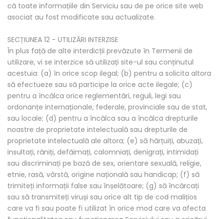
că toate informațiile din Serviciu sau de pe orice site web
asociat au fost modificate sau actualizate.
SECȚIUNEA 12 - UTILIZĂRI INTERZISE
În plus față de alte interdicții prevăzute în Termenii de
utilizare, vi se interzice să utilizați site-ul sau conținutul
acestuia: (a) în orice scop ilegal; (b) pentru a solicita altora
să efectueze sau să participe la orice acte ilegale; (c)
pentru a încălca orice reglementări, reguli, legi sau
ordonanțe internaționale, federale, provinciale sau de stat,
sau locale; (d) pentru a încălca sau a încălca drepturile
noastre de proprietate intelectuală sau drepturile de
proprietate intelectuală ale altora; (e) să hărțuiți, abuzați,
insultați, răniți, defăimați, calomniați, denigrați, intimidați
sau discriminați pe bază de sex, orientare sexuală, religie,
etnie, rasă, vârstă, origine națională sau handicap; (f) să
trimiteți informații false sau înșelătoare; (g) să încărcați
sau să transmiteți viruși sau orice alt tip de cod malițios
care va fi sau poate fi utilizat în orice mod care va afecta