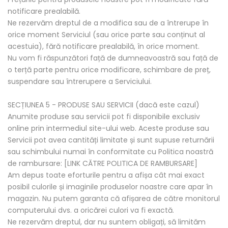
notificare prealabilă.
Ne rezervăm dreptul de a modifica sau de a întrerupe în
orice moment Serviciul (sau orice parte sau conținut al
acestuia), fără notificare prealabilă, în orice moment.
Nu vom fi răspunzători față de dumneavoastră sau față de
o terță parte pentru orice modificare, schimbare de preț,
suspendare sau întrerupere a Serviciului.
SECȚIUNEA 5 - PRODUSE SAU SERVICII (dacă este cazul)
Anumite produse sau servicii pot fi disponibile exclusiv
online prin intermediul site-ului web. Aceste produse sau
Servicii pot avea cantități limitate și sunt supuse returnării
sau schimbului numai în conformitate cu Politica noastră
de rambursare: [LINK CĂTRE POLITICA DE RAMBURSARE]
Am depus toate eforturile pentru a afișa cât mai exact
posibil culorile și imaginile produselor noastre care apar în
magazin. Nu putem garanta că afișarea de către monitorul
computerului dvs. a oricărei culori va fi exactă.
Ne rezervăm dreptul, dar nu suntem obligați, să limităm