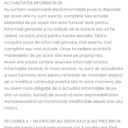
ACTUALITATEA INFORMAȚIILOR
Nu suntem responsabili dacă informațiile puse la dispoziție
pe acest site nu sunt exacte, complete sau actuale.
Materialul de pe acest site este furnizat doar pentru
informații generale și nu trebuie să se bazeze sau să fie
utilizat ca bază unică pentru luarea deciziilor fără a
consulta surse de informații primare, mai exacte, mai
complete sau mai actuale. Orice încredere acordată
materialelor de pe acest site este pe propriul risc.
Acest site poate conține anumite informații istorice.
Informațiile istorice, în mod necesar, nu sunt de actualitate
și sunt furnizate doar pentru referință. Ne rezervăm dreptul
de a modifica conținutul acestui site în orice moment, dar
nu avem nicio obligație de a actualiza informațiile de pe
site-ul nostru. Sunteți de acord că este responsabilitatea
dumneavoastră să monitorizați modificările aduse site-ului
nostru.
SECȚIUNEA 4 - MODIFICĂRI ALE SERVICIULUI ȘI ALE PREȚURILOR
Prețurile pentru produsele noastre pot fi modificate fără