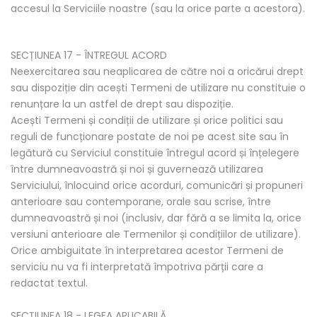
accesul la Serviciile noastre (sau la orice parte a acestora).
SECȚIUNEA 17 - ÎNTREGUL ACORD
Neexercitarea sau neaplicarea de către noi a oricărui drept
sau dispoziție din acești Termeni de utilizare nu constituie o
renunțare la un astfel de drept sau dispoziție.
Acești Termeni și condiții de utilizare și orice politici sau
reguli de funcționare postate de noi pe acest site sau în
legătură cu Serviciul constituie întregul acord și înțelegere
între dumneavoastră și noi și guvernează utilizarea
Serviciului, înlocuind orice acorduri, comunicări și propuneri
anterioare sau contemporane, orale sau scrise, între
dumneavoastră și noi (inclusiv, dar fără a se limita la, orice
versiuni anterioare ale Termenilor și condițiilor de utilizare).
Orice ambiguitate în interpretarea acestor Termeni de
serviciu nu va fi interpretată împotriva părții care a
redactat textul.
SECȚIUNEA 18 - LEGEA APLICABILĂ