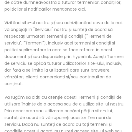
de către dumneavoastră a tuturor termenilor, condițiilor,
politicilor și notificărilor menționate aici.
Vizitând site-ul nostru și/sau achiziționând ceva de la noi,
vă angajați în "Serviciul" nostru și sunteți de acord să
respectați următorii termeni și condiții ("Termeni de
serviciu", "Termeni"), inclusiv acei termeni și condiții și
politici suplimentare la care se face referire în acest
document și/sau disponibile prin hyperlink. Acești Termeni
de serviciu se aplică tuturor utilizatorilor site-ului, inclusiv,
dar fără a se limita la utilizatorii care sunt browsere,
vânzători, clienți, comercianți și/sau contribuitori de
conținut.
Vă rugăm să citiți cu atenție acești Termeni și condiții de
utilizare înainte de a accesa sau de a utiliza site-ul nostru.
Prin accesarea sau utilizarea oricărei părți a site-ului,
sunteți de acord să vă supuneți acestor Termeni de
serviciu. Dacă nu sunteți de acord cu toți termenii și
condițiile acestui acord, nu puteți accesa site-ul web sau