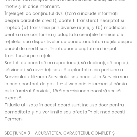
motiv și în orice moment.
Înțelegeți că conținutul dvs. (fără a include informații
despre cardul de credit), poate fi transferat necriptat și
implică (a) transmisii prin diverse rețele; și (b) modificări
pentru a se conforma și adapta la cerințele tehnice ale
rețelelor sau dispozitivelor de conectare. Informațiile despre
cardul de credit sunt întotdeauna criptate în timpul
transferului prin rețele.
Sunteți de acord să nu reproduceți, să duplicați, să copiați,
să vindeți, să revindeți sau să exploatați nicio porțiune a
Serviciului, utilizarea Serviciului sau accesul la Serviciu sau
la orice contact de pe site-ul web prin intermediul căruia
este furnizat Serviciul, fără permisiunea noastră scrisă
expresă.
Titlurile utilizate în acest acord sunt incluse doar pentru
comoditate și nu vor limita sau afecta în alt mod acești
Termeni.
SECȚIUNEA 3 - ACURATEȚEA, CARACTERUL COMPLET ȘI