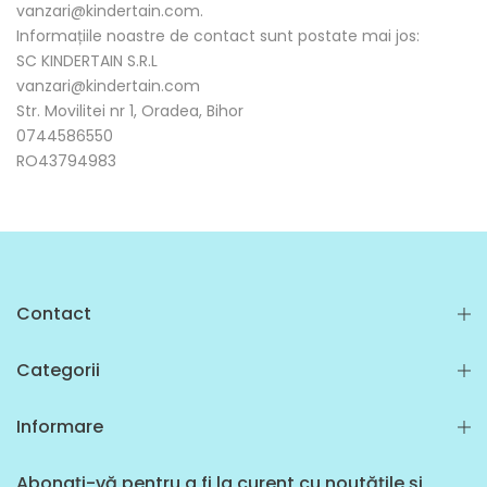
vanzari@kindertain.com.
Informațiile noastre de contact sunt postate mai jos:
SC KINDERTAIN S.R.L
vanzari@kindertain.com
Str. Movilitei nr 1, Oradea, Bihor
0744586550
RO43794983
Contact
Categorii
Informare
Abonați-vă pentru a fi la curent cu noutățile și