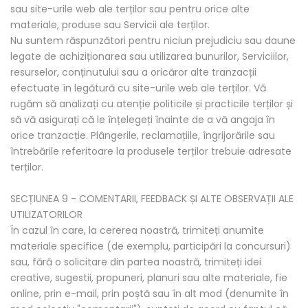
sau site-urile web ale terților sau pentru orice alte
materiale, produse sau Servicii ale terților.
Nu suntem răspunzători pentru niciun prejudiciu sau daune
legate de achiziționarea sau utilizarea bunurilor, Serviciilor,
resurselor, conținutului sau a oricăror alte tranzacții
efectuate în legătură cu site-urile web ale terților. Vă
rugăm să analizați cu atenție politicile și practicile terților și
să vă asigurați că le înțelegeți înainte de a vă angaja în
orice tranzacție. Plângerile, reclamațiile, îngrijorările sau
întrebările referitoare la produsele terților trebuie adresate
terților.
SECȚIUNEA 9 - COMENTARII, FEEDBACK ȘI ALTE OBSERVAȚII ALE
UTILIZATORILOR
În cazul în care, la cererea noastră, trimiteți anumite
materiale specifice (de exemplu, participări la concursuri)
sau, fără o solicitare din partea noastră, trimiteți idei
creative, sugestii, propuneri, planuri sau alte materiale, fie
online, prin e-mail, prin poștă sau în alt mod (denumite în