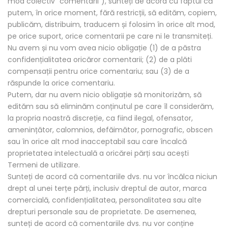
mod colectiv "comentarii"), sunteți de acord cu faptul că
putem, în orice moment, fără restricții, să edităm, copiem,
publicăm, distribuim, traducem și folosim în orice alt mod,
pe orice suport, orice comentarii pe care ni le transmiteți.
Nu avem și nu vom avea nicio obligație (1) de a păstra
confidențialitatea oricăror comentarii; (2) de a plăti
compensații pentru orice comentariu; sau (3) de a
răspunde la orice comentariu.
Putem, dar nu avem nicio obligație să monitorizăm, să
edităm sau să eliminăm conținutul pe care îl considerăm,
la propria noastră discreție, ca fiind ilegal, ofensator,
amenințător, calomnios, defăimător, pornografic, obscen
sau în orice alt mod inacceptabil sau care încalcă
proprietatea intelectuală a oricărei părți sau acești
Termeni de utilizare.
Sunteți de acord că comentariile dvs. nu vor încălca niciun
drept al unei terțe părți, inclusiv dreptul de autor, marca
comercială, confidențialitatea, personalitatea sau alte
drepturi personale sau de proprietate. De asemenea,
sunteți de acord că comentariile dvs. nu vor conține