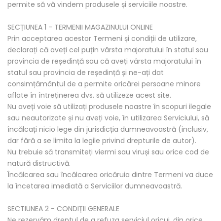
permite să vă vindem produsele și serviciile noastre.
SECȚIUNEA 1 - TERMENII MAGAZINULUI ONLINE
Prin acceptarea acestor Termeni și condiții de utilizare,
declarați că aveți cel puțin vârsta majoratului în statul sau
provincia de reședință sau că aveți vârsta majoratului în
statul sau provincia de reședință și ne-ați dat
consimțământul de a permite oricărei persoane minore
aflate în întreținerea dvs. să utilizeze acest site.
Nu aveți voie să utilizați produsele noastre în scopuri ilegale
sau neautorizate și nu aveți voie, în utilizarea Serviciului, să
încălcați nicio lege din jurisdicția dumneavoastră (inclusiv,
dar fără a se limita la legile privind drepturile de autor).
Nu trebuie să transmiteți viermi sau viruși sau orice cod de
natură distructivă.
Încălcarea sau încălcarea oricăruia dintre Termeni va duce
la încetarea imediată a Serviciilor dumneavoastră.
SECTIUNEA 2 - CONDIȚII GENERALE
Ne rezervăm dreptul de a refuza serviciul oricui, din orice