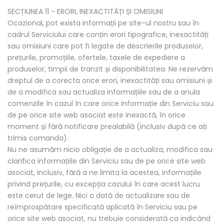
SECȚIUNEA 11 - ERORI, INEXACTITĂȚI ȘI OMISIUNI
Ocazional, pot exista informații pe site-ul nostru sau în
cadrul Serviciului care conțin erori tipografice, inexactități
sau omisiuni care pot fi legate de descrierile produselor,
prețurile, promoțiile, ofertele, taxele de expediere a
produselor, timpii de tranzit și disponibilitatea. Ne rezervăm
dreptul de a corecta orice erori, inexactități sau omisiuni și
de a modifica sau actualiza informațiile sau de a anula
comenzile în cazul în care orice informație din Serviciu sau
de pe orice site web asociat este inexactă, în orice
moment și fără notificare prealabilă (inclusiv după ce ați
trimis comanda).
Nu ne asumăm nicio obligație de a actualiza, modifica sau
clarifica informațiile din Serviciu sau de pe orice site web
asociat, inclusiv, fără a ne limita la acestea, informațiile
privind prețurile, cu excepția cazului în care acest lucru
este cerut de lege. Nici o dată de actualizare sau de
reîmprospătare specificată aplicată în Serviciu sau pe
orice site web asociat, nu trebuie considerată ca indicând