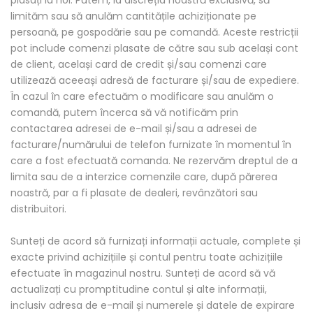
plasați la noi. Putem, la discreția noastră exclusivă, să
limităm sau să anulăm cantitățile achiziționate pe
persoană, pe gospodărie sau pe comandă. Aceste restricții
pot include comenzi plasate de către sau sub același cont
de client, același card de credit și/sau comenzi care
utilizează aceeași adresă de facturare și/sau de expediere.
În cazul în care efectuăm o modificare sau anulăm o
comandă, putem încerca să vă notificăm prin
contactarea adresei de e-mail și/sau a adresei de
facturare/numărului de telefon furnizate în momentul în
care a fost efectuată comanda. Ne rezervăm dreptul de a
limita sau de a interzice comenzile care, după părerea
noastră, par a fi plasate de dealeri, revânzători sau
distribuitori.
Sunteți de acord să furnizați informații actuale, complete și
exacte privind achizițiile și contul pentru toate achizițiile
efectuate în magazinul nostru. Sunteți de acord să vă
actualizați cu promptitudine contul și alte informații,
inclusiv adresa de e-mail și numerele și datele de expirare