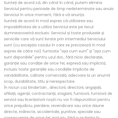
Sunteți de acord că, din când în când, putem elimina
Serviciul pentru perioade de timp nedeterminate sau anula
Serviciul în orice moment, fără a vă anunța.
Sunteți de acord în mod expres că utilizarea sau
imposibilitatea de a utiliza Serviciul este pe riscul
dumneavoastră exclusiv. Serviciul și toate produsele și
serviciile care vă sunt livrate prin intermediul Serviciului
sunt (cu excepția cazului în care se precizează în mod
expres de către noi) furnizate "așa cum sunt" și "așa cum
sunt disponibile" pentru uzul dvs., fără nicio declarație,
garanție sau condiție de orice fel, expresă sau implicită,
inclusiv toate garanțiile sau condițiile implicite de
vandabilitate, calitate comercială, adecvare la un anumit
scop, durabilitate, titlu și nerespectare.
În niciun caz Kindertain , directorii, directorii, angajații,
afiliații, agenții, contractanții, stagiarii, furnizorii, furnizorii de
servicii sau licențiatorii noștri nu vor fi răspunzători pentru
orice prejudiciu, pierdere, revendicare sau orice daune
directe, indirecte, accidentale, punitive, speciale sau
consecvente de orice fel, inclusiv, fără a se limita la