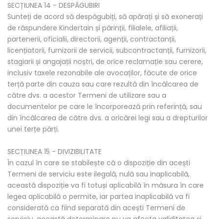
SECȚIUNEA 14 - DESPĂGUBIRI
Sunteți de acord să despăgubiți, să apărați și să exonerați
de răspundere Kindertain și părinții, filialele, afiliații,
partenerii, oficialii, directorii, agenții, contractanții,
licențiatorii, furnizorii de servicii, subcontractanții, furnizorii,
stagiarii și angajații noștri, de orice reclamație sau cerere,
inclusiv taxele rezonabile ale avocaților, făcute de orice
terță parte din cauza sau care rezultă din încălcarea de
către dvs. a acestor Termeni de utilizare sau a
documentelor pe care le încorporează prin referință, sau
din încălcarea de către dvs. a oricărei legi sau a drepturilor
unei terțe părți.
SECȚIUNEA 15 - DIVIZIBILITATE
În cazul în care se stabilește că o dispoziție din acești
Termeni de serviciu este ilegală, nulă sau inaplicabilă,
această dispoziție va fi totuși aplicabilă în măsura în care
legea aplicabilă o permite, iar partea inaplicabilă va fi
considerată ca fiind separată din acești Termeni de