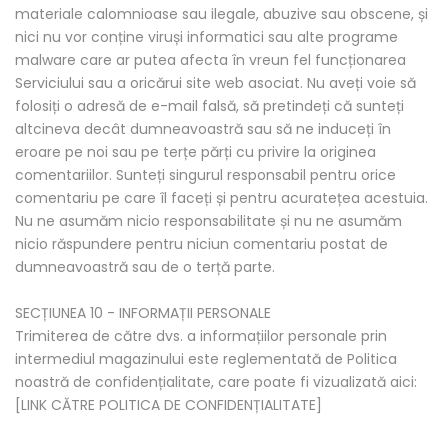
materiale calomnioase sau ilegale, abuzive sau obscene, și
nici nu vor conține viruși informatici sau alte programe
malware care ar putea afecta în vreun fel funcționarea
Serviciului sau a oricărui site web asociat. Nu aveți voie să
folosiți o adresă de e-mail falsă, să pretindeți că sunteți
altcineva decât dumneavoastră sau să ne induceți în
eroare pe noi sau pe terțe părți cu privire la originea
comentariilor. Sunteți singurul responsabil pentru orice
comentariu pe care îl faceți și pentru acuratețea acestuia.
Nu ne asumăm nicio responsabilitate și nu ne asumăm
nicio răspundere pentru niciun comentariu postat de
dumneavoastră sau de o terță parte.
SECȚIUNEA 10 - INFORMAȚII PERSONALE
Trimiterea de către dvs. a informațiilor personale prin
intermediul magazinului este reglementată de Politica
noastră de confidențialitate, care poate fi vizualizată aici:
[LINK CĂTRE POLITICA DE CONFIDENȚIALITATE]